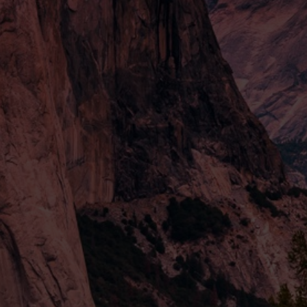
ТОВАРЫ
СЕРВИС
Бюстгальтеры
Размерная се
Трусики
Уход за изде
Пояса для чулок
Обмен и воз
Кимоно и халаты
Доставка
Подарочные сертификаты
Уход за изде
Политика ко
PRELUD