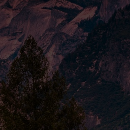
КОНТАКТЫ
тка
Онлайн менеджер
лиями
info@preludiiya.ru
врат
TG
INST
лиями
нфиденциальности
IYA