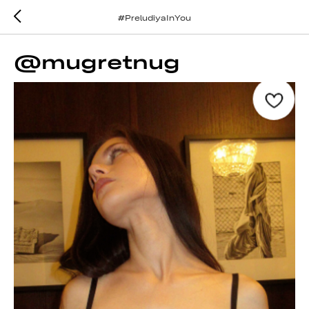
#PreludiyaInYou
@mugretnug