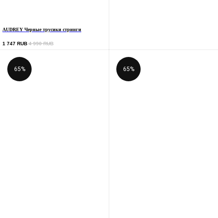
AUDREY Черные трусики стринги
1 747
RUB
4 990
RUB
65%
65%