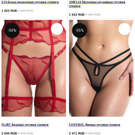
LIA Белые прозрачные трусики стринги
AMELIA Молочные кружевные трусики
стринги
1 922
RUB
5 490
RUB
1 922
RUB
5 490
RUB
-55%
-55%
FLIRT Красные трусики стринги
CONTROL Черные трусики стринги
КОНТАКТЫ
СЕРВИС
2 696
RUB
5 990
RUB
2 471
RUB
5 490
RUB