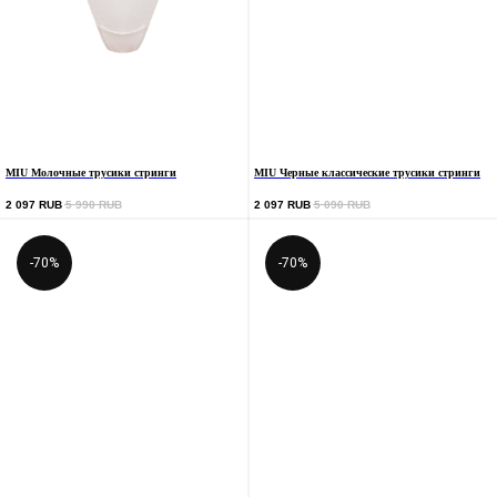
MIU Молочные трусики стринги
MIU Черные классические трусики стринги
2 097
RUB
5 990
RUB
2 097
RUB
5 090
RUB
-70%
-70%