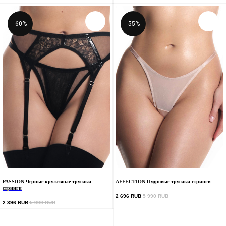
Онлайн менеджер
Размерная сетка
Уход за изделиями
info@preludiiya.ru
-60%
-55%
Обмен и возврат
TG
INST
Доставка
Политика конфиденциальности
Уход за изделиями
PRELUDIYA
PASSION Черные кружевные трусики
AFFECTION Пудровые трусики стринги
стринги
2 696
RUB
5 990
RUB
2 396
RUB
5 990
RUB