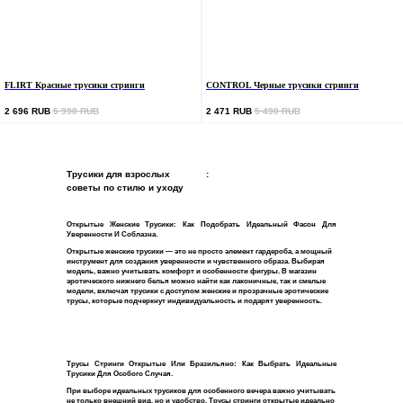
FLIRT Красные трусики стринги
CONTROL Черные трусики стринги
2 696
RUB
5 990
RUB
2 471
RUB
5 490
RUB
Трусики для взрослых
:
советы по стилю и уходу
Открытые Женские Трусики: Как Подобрать Идеальный Фасон Для
Уверенности И Соблазна.
Открытые женские трусики — это не просто элемент гардероба, а мощный
инструмент для создания уверенности и чувственного образа. Выбирая
модель, важно учитывать комфорт и особенности фигуры. В магазин
эротического нижнего белья можно найти как лаконичные, так и смелые
модели, включая трусики с доступом женские и прозрачные эротические
трусы, которые подчеркнут индивидуальность и подарят уверенность.
Трусы Стринги Открытые Или Бразильяно: Как Выбрать Идеальные
КОНТАКТЫ
СЕРВИС
Трусики Для Особого Случая.
Онлайн менеджер
При выборе идеальных трусиков для особенного вечера важно учитывать
Размерная сетка
не только внешний вид, но и удобство. Трусы стринги открытые идеально