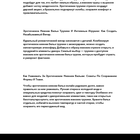
подойдут для тех, кто любит смелые образы, а женские трусы с вырезом
Уход за изделиями
info@preludiiya.ru
добавят нотку загадочности. Эротические трусики стринги создадут
дерзкий акцент, а бразильяно подчеркнут изгибы, сохраняя комфорт и
Обмен и возврат
TG
привлекательность.
INST
Доставка
Политика конфиденциальности
Эротическое Нижнее Белье Трусики И Интимные Игрушки: Как Создать
Уход за изделиями
Незабываемый Вечер.
Идеальный романтический вечер начинается с деталей. Комбинируя
эротическое нижнее белье трусики с аксессуарами, можно создать
неповторимую атмосферу. Добавьте к образу женские стринги открыть и
продумайте элементы декора. Смелый выбор — трусики с доступом
PRELUDIYA
женские или эротическое нижнее белье трусов, которые пробудят страсть
и раскроют фантазии.
Как Ухаживать За Эротическим Нижним Бельем: Советы По Сохранению
Формы И Ткани.
Чтобы эротическое нижнее белье онлайн радовало долго, важно
правильно за ним ухаживать. Ручная стирка в холодной воде и
специальные средства помогут сохранить цвет и текстуру. Особенно это
важно для моделей с декоративными элементами, таких как открытые
бюстгальтера купить или эротические женские трусики. Храните белье
отдельно, избегайте высоких температур и частой стирки, чтобы
сохранить его первозданный вид.