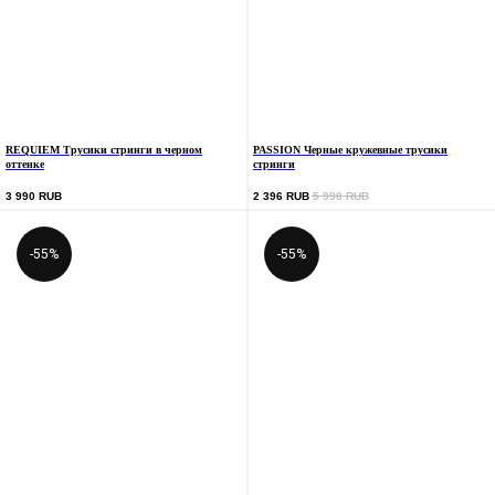
REQUIEM Трусики стринги в черном
PASSION Черные кружевные трусики
оттенке
стринги
3 990
RUB
2 396
RUB
5 990
RUB
-55%
-55%