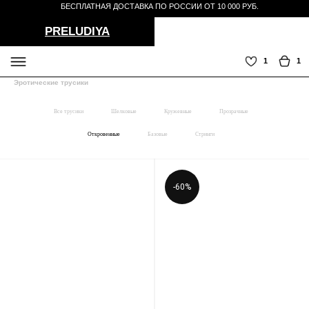
БЕСПЛАТНАЯ ДОСТАВКА ПО РОССИИ ОТ 10 000 РУБ.
PRELUDIYA
1
1
Эротические трусики
Все трусики
Шелковые
Кружевные
Прозрачные
СЕРВИС
TELEGRAM
Откровенные
Базовые
Стринги
-60%