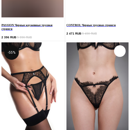
PASSION Черные кружевные трусики
CONTROL Черные трусики стринги
стринги
2 471
RUB
5 490
RUB
2 396
RUB
5 990
RUB
-55%