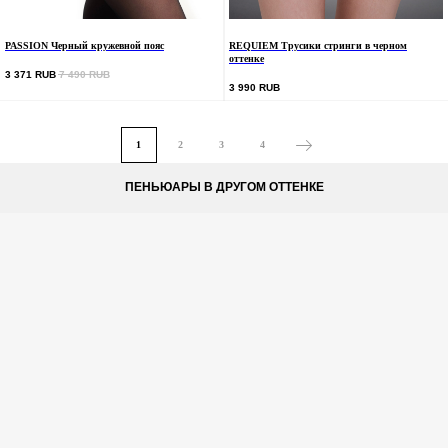
PASSION Черный кружевной пояс
REQUIEM Трусики стринги в черном
оттенке
3 371
RUB
7 490
RUB
3 990
RUB
1
2
3
4
ПЕНЬЮАРЫ В ДРУГОМ ОТТЕНКЕ