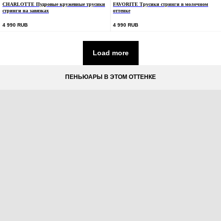
CHARLOTTE Пудровые кружевные трусики
FAVORITE Трусики стринги в молочном
стринги на завязках
оттенке
4 990
RUB
4 990
RUB
Load more
ПЕНЬЮАРЫ В ЭТОМ ОТТЕНКЕ