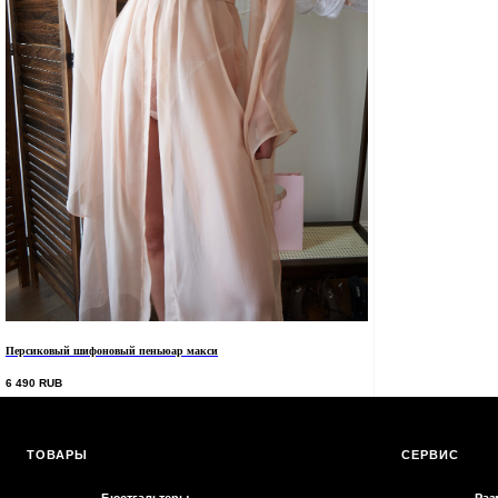
ТОВАРЫ
СЕРВИС
Бюстгальтеры
Размерная се
Трусики
Уход за изде
Пояса для чулок
Обмен и воз
Кимоно и халаты
Доставка
Подарочные сертификаты
Уход за изде
Политика ко
Персиковый шифоновый пеньюар макси
6 490
RUB
PRELUD