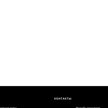
КОНТАКТЫ
тка
Онлайн менеджер
лиями
info@preludiiya.ru
врат
TG
INST
лиями
нфиденциальности
IYA