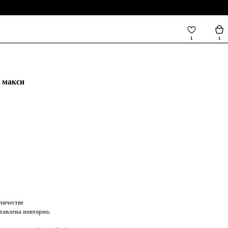
1
1
О БРЕНДЕ
 макси
личестве
тавлена повторно.