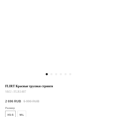
FLIRT Красные трусики стринги
SKU:
FLR1407
2 696
RUB
5 990
RUB
Размер
XS-S
M-L