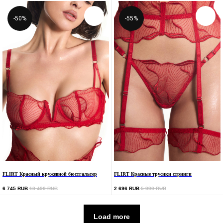
-50%
-55%
FLIRT Красный кружевной бюстгальтер
FLIRT Красные трусики стринги
6 745
RUB
13 490
RUB
2 696
RUB
5 990
RUB
Load more