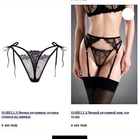
ISABELLA Черные кружевные трусики
ISABELLA Черный кружевной пояс для
стринги на завязках
чулок
5 490
RUB
8 490
RUB