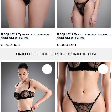
REQUIEM Трусики стринги в
REQUIEM Бюстгальтер планж в
черном оттенке
черном оттенке
RUB
RUB
3 990
9 990
СМОТРЕТЬ ВСЕ ЧЕРНЫЕ КОМПЛЕКТЫ
КОНТАКТЫ
СЕРВИС
Онлайн менеджер
Размерная сетка
Уход за изделиями
info@preludiiya.ru
Обмен и возврат
TG
INST
Доставка
Политика конфиденциальности