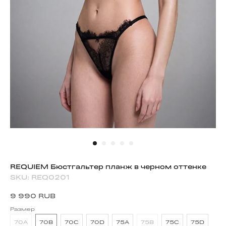
REQUIEM Бюстгальтер планж в черном оттенке
SKU:
REQ0201
9 990
RUB
Размер
70A
70B
70C
70D
75A
75B
75C
75D