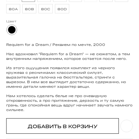
80A
80B
80C
80D
Цвет
Requiem for a Dream / Реквием по мечте, 2000
Нас вдохновил "Requiem for a Dream" — не сюжетом, а тем
внутренним напряжением, которое остается после него.
Из этого ощущения появился комплект из черного
кружева с ресничками: классический силуэт,
выразительная галочка на бюстгальтере, стринги с
вырезом. В нем все выглядит достаточно сдержанно, но
именно детали меняют характер вещи.
Нам хотелось сделать белье не про очевидную
откровенность, а про притяжение, дерзость и ту самую
грань, где спокойная вещь вдруг начинает звучать намного
сильнее.
ДОБАВИТЬ В КОРЗИНУ