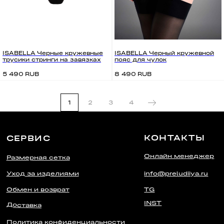
ISABELLA Черные кружевные
ISABELLA Черный кружевной
трусики стринги на завязках
пояс для чулок
RUB
RUB
5 490
8 490
1
2
3
4